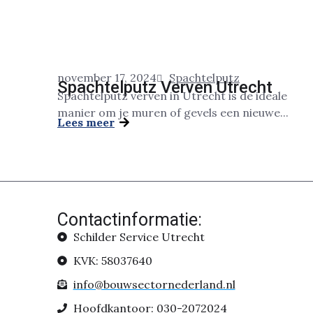
november 17, 2024
Spachtelputz
Spachtelputz Verven Utrecht
Spachtelputz verven in Utrecht is de ideale
manier om je muren of gevels een nieuwe...
Lees meer
Contactinformatie:
Schilder Service Utrecht
KVK: 58037640
info@bouwsectornederland.nl
Hoofdkantoor: 030-2072024