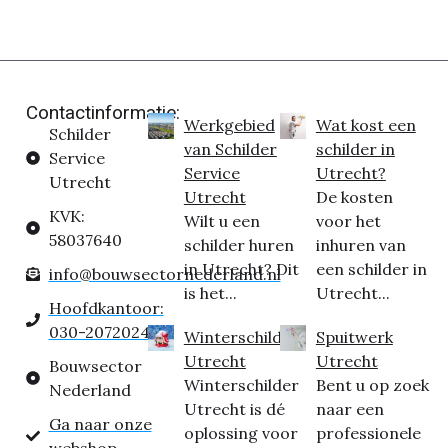
Contactinformatie:
Werkgebied
Wat kost een
Schilder
van Schilder
schilder in
Service
Service
Utrecht?
Utrecht
Utrecht
De kosten
KVK:
Wilt u een
voor het
58037640
schilder huren
inhuren van
in Utrecht? Dit
een schilder in
info@bouwsectornederland.nl
is het...
Utrecht...
Hoofdkantoor:
030-2072024
Winterschilder
Spuitwerk
Utrecht
Utrecht
Bouwsector
Winterschilder
Bent u op zoek
Nederland
Utrecht is dé
naar een
Ga naar onze
oplossing voor
professionele