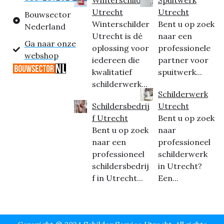
Utrecht
Utrecht
Bouwsector
Winterschilder
Bent u op zoek
Nederland
Utrecht is dé
naar een
Ga naar onze
oplossing voor
professionele
webshop
iedereen die
partner voor
kwalitatief
spuitwerk...
schilderwerk...
Schilderwerk
Schildersbedrij
Utrecht
f Utrecht
Bent u op zoek
Bent u op zoek
naar
naar een
professioneel
professioneel
schilderwerk
schildersbedrij
in Utrecht?
f in Utrecht...
Een...