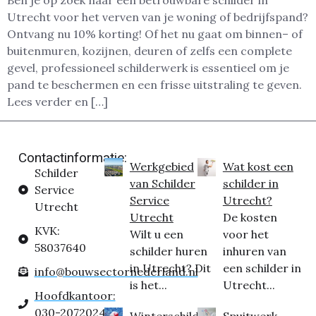
Ben je op zoek naar een betrouwbare schilder in
Utrecht voor het verven van je woning of bedrijfspand?
Ontvang nu 10% korting! Of het nu gaat om binnen– of
buitenmuren, kozijnen, deuren of zelfs een complete
gevel, professioneel schilderwerk is essentieel om je
pand te beschermen en een frisse uitstraling te geven.
Lees verder en […]
Contactinformatie:
Werkgebied
Wat kost een
Schilder
van Schilder
schilder in
Service
Service
Utrecht?
Utrecht
Utrecht
De kosten
KVK:
Wilt u een
voor het
58037640
schilder huren
inhuren van
in Utrecht? Dit
een schilder in
info@bouwsectornederland.nl
is het...
Utrecht...
Hoofdkantoor:
030-2072024
Winterschilder
Spuitwerk