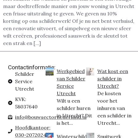
maar doeltreffende manier om jouw woning in Utrecht
een frisse uitstraling te geven. We geven nu 10%
korting op ons schilderwerk! Of je nu net bent verhuisd,
een renovatie uitvoert, of simpelweg een nieuwe sfeer
wilt creëren, professioneel sauswerk is de sleutel tot
een strak en […]
Contactinformatie:
Werkgebied
Wat kost een
Schilder
van Schilder
schilder in
Service
Service
Utrecht?
Utrecht
Utrecht
De kosten
KVK:
Wilt u een
voor het
58037640
schilder huren
inhuren van
in Utrecht? Dit
een schilder in
info@bouwsectornederland.nl
is het...
Utrecht...
Hoofdkantoor:
030-2072024
Winterschilder
Spuitwerk