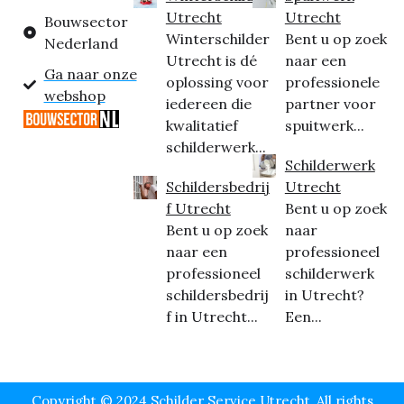
Utrecht
Utrecht
Bouwsector
Winterschilder
Bent u op zoek
Nederland
Utrecht is dé
naar een
Ga naar onze
oplossing voor
professionele
webshop
iedereen die
partner voor
kwalitatief
spuitwerk...
schilderwerk...
Schilderwerk
Schildersbedrij
Utrecht
f Utrecht
Bent u op zoek
Bent u op zoek
naar
naar een
professioneel
professioneel
schilderwerk
schildersbedrij
in Utrecht?
f in Utrecht...
Een...
Copyright © 2024 Schilder Service Utrecht, All rights