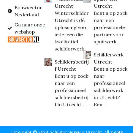
Utrecht
Utrecht
Bouwsector
Winterschilder
Bent u op zoek
Nederland
Utrecht is dé
naar een
Ga naar onze
oplossing voor
professionele
webshop
iedereen die
partner voor
kwalitatief
spuitwerk...
schilderwerk...
Schilderwerk
Schildersbedrij
Utrecht
f Utrecht
Bent u op zoek
Bent u op zoek
naar
naar een
professioneel
professioneel
schilderwerk
schildersbedrij
in Utrecht?
f in Utrecht...
Een...
Copyright © 2024 Schilder Service Utrecht, All rights