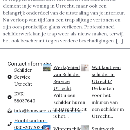
element in je woning in Utrecht, maar ook een
belangrijk onderdeel van de uitstraling van je interieur.
Na verloop van tijd kan een trap slijtage vertonen en
zijn oorspronkelijke glans verliezen. Professioneel
schilderwerk kan je trap weer als nieuw maken, terwijl
het ook beschermt tegen verdere beschadigingen. […]
Contactinformatie:
Werkgebied
Wat kost een
Schilder
van Schilder
schilder in
Service
Service
Utrecht?
Utrecht
Utrecht
De kosten
KVK:
Wilt u een
voor het
58037640
schilder huren
inhuren van
in Utrecht? Dit
een schilder in
info@bouwsectornederland.nl
is het...
Utrecht...
Hoofdkantoor:
030-2072024
Winterschilder
Spuitwerk