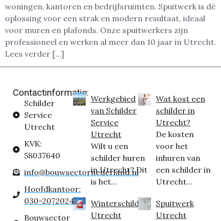
woningen, kantoren en bedrijfsruimten. Spuitwerk is dé
oplossing voor een strak en modern resultaat, ideaal
voor muren en plafonds. Onze spuitwerkers zijn
professioneel en werken al meer dan 10 jaar in Utrecht.
Lees verder […]
Contactinformatie:
Werkgebied
Wat kost een
Schilder
van Schilder
schilder in
Service
Service
Utrecht?
Utrecht
Utrecht
De kosten
KVK:
Wilt u een
voor het
58037640
schilder huren
inhuren van
in Utrecht? Dit
een schilder in
info@bouwsectornederland.nl
is het...
Utrecht...
Hoofdkantoor:
030-2072024
Winterschilder
Spuitwerk
Utrecht
Utrecht
Bouwsector