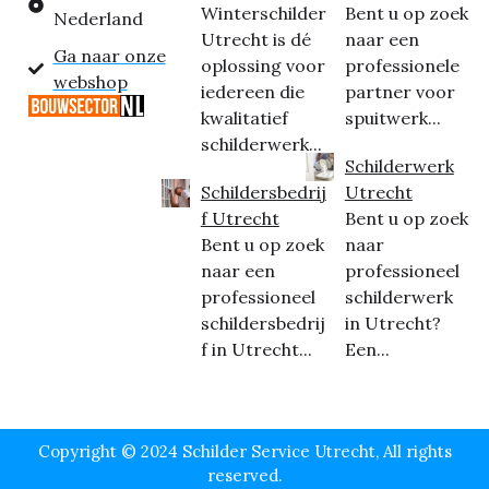
Winterschilder
Bent u op zoek
Nederland
Utrecht is dé
naar een
Ga naar onze
oplossing voor
professionele
webshop
iedereen die
partner voor
kwalitatief
spuitwerk...
schilderwerk...
Schilderwerk
Schildersbedrij
Utrecht
f Utrecht
Bent u op zoek
Bent u op zoek
naar
naar een
professioneel
professioneel
schilderwerk
schildersbedrij
in Utrecht?
f in Utrecht...
Een...
Copyright © 2024 Schilder Service Utrecht, All rights
reserved.