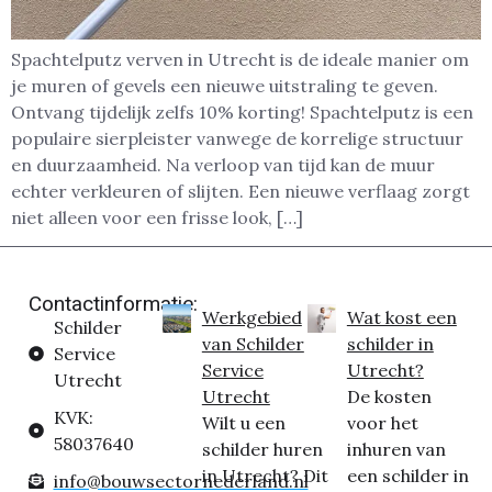
Spachtelputz verven in Utrecht is de ideale manier om
je muren of gevels een nieuwe uitstraling te geven.
Ontvang tijdelijk zelfs 10% korting! Spachtelputz is een
populaire sierpleister vanwege de korrelige structuur
en duurzaamheid. Na verloop van tijd kan de muur
echter verkleuren of slijten. Een nieuwe verflaag zorgt
niet alleen voor een frisse look, […]
Contactinformatie:
Werkgebied
Wat kost een
Schilder
van Schilder
schilder in
Service
Service
Utrecht?
Utrecht
Utrecht
De kosten
KVK:
Wilt u een
voor het
58037640
schilder huren
inhuren van
in Utrecht? Dit
een schilder in
info@bouwsectornederland.nl