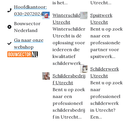
is het...
Utrecht...
Hoofdkantoor:
030-2072024
Winterschilder
Spuitwerk
Utrecht
Utrecht
Bouwsector
Winterschilder
Bent u op zoek
Nederland
Utrecht is dé
naar een
Ga naar onze
oplossing voor
professionele
webshop
iedereen die
partner voor
kwalitatief
spuitwerk...
schilderwerk...
Schilderwerk
Schildersbedrij
Utrecht
f Utrecht
Bent u op zoek
Bent u op zoek
naar
naar een
professioneel
professioneel
schilderwerk
schildersbedrij
in Utrecht?
f in Utrecht...
Een...