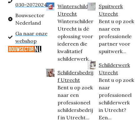
030-2072024
Winterschilder
Spuitwerk
Utrecht
Utrecht
Bouwsector
Winterschilder
Bent u op zoek
Nederland
Utrecht is dé
naar een
Ga naar onze
oplossing voor
professionele
webshop
iedereen die
partner voor
kwalitatief
spuitwerk...
schilderwerk...
Schilderwerk
Schildersbedrij
Utrecht
f Utrecht
Bent u op zoek
Bent u op zoek
naar
naar een
professioneel
professioneel
schilderwerk
schildersbedrij
in Utrecht?
f in Utrecht...
Een...