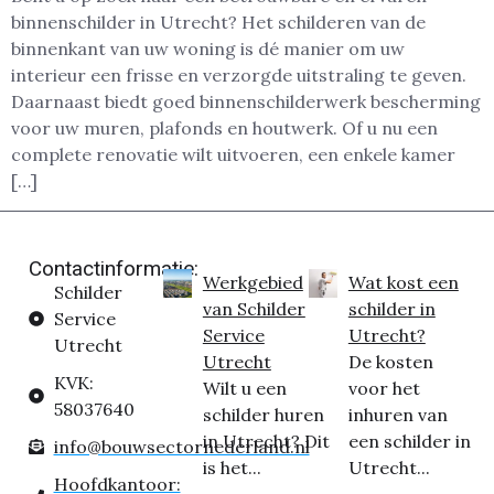
binnenschilder in Utrecht? Het schilderen van de
binnenkant van uw woning is dé manier om uw
interieur een frisse en verzorgde uitstraling te geven.
Daarnaast biedt goed binnenschilderwerk bescherming
voor uw muren, plafonds en houtwerk. Of u nu een
complete renovatie wilt uitvoeren, een enkele kamer
[…]
Contactinformatie:
Werkgebied
Wat kost een
Schilder
van Schilder
schilder in
Service
Service
Utrecht?
Utrecht
Utrecht
De kosten
KVK:
Wilt u een
voor het
58037640
schilder huren
inhuren van
in Utrecht? Dit
een schilder in
info@bouwsectornederland.nl
is het...
Utrecht...
Hoofdkantoor: