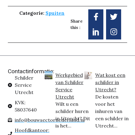
Categorie:
Spuiten
Share
this :
Contactinformatie:
Werkgebied
Wat kost een
Schilder
van Schilder
schilder in
Service
Service
Utrecht?
Utrecht
Utrecht
De kosten
KVK:
Wilt u een
voor het
58037640
schilder huren
inhuren van
in Utrecht? Dit
een schilder in
info@bouwsectornederland.nl
is het...
Utrecht...
Hoofdkantoor: