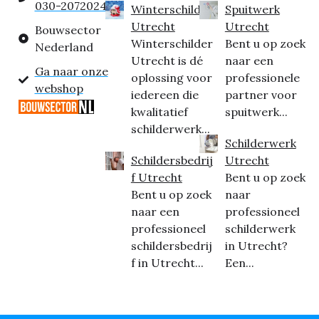
030-2072024
Winterschilder
Spuitwerk
Utrecht
Utrecht
Bouwsector
Winterschilder
Bent u op zoek
Nederland
Utrecht is dé
naar een
Ga naar onze
oplossing voor
professionele
webshop
iedereen die
partner voor
kwalitatief
spuitwerk...
schilderwerk...
Schilderwerk
Schildersbedrij
Utrecht
f Utrecht
Bent u op zoek
Bent u op zoek
naar
naar een
professioneel
professioneel
schilderwerk
schildersbedrij
in Utrecht?
f in Utrecht...
Een...